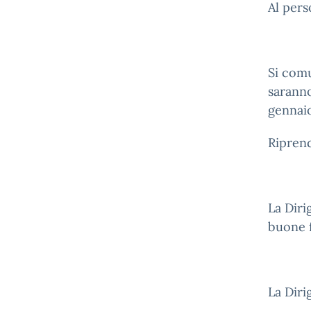
Al per
Si comu
saranno
gennaio
Ripren
La Diri
buone f
La Diri