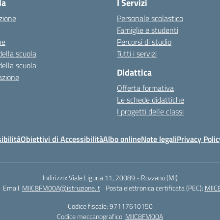
la
I Servizi
zione
Personale scolastico
Famiglie e studenti
ne
Percorsi di studio
della scuola
Tutti i servizi
della scuola
Didattica
azione
Offerta formativa
Le schede didattiche
I progetti delle classi
ibilità
Obiettivi di Accessibilità
Albo online
Note legali
Privacy Polic
Indirizzo:
Viale Liguria 11, 20089 - Rozzano (MI)
Email:
MIIC8FM00A@istruzione.it
Posta elettronica certificata (PEC):
MIIC
Codice fiscale: 97117610150
Codice meccanografico:
MIIC8FM00A