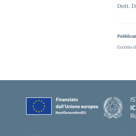
Dott. D
Pubblicat
Eccetto d
I
IC
R