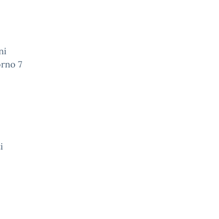
ni
orno 7
i