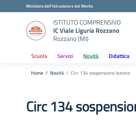
Vai ai contenuti
Vai al menu di navigazione
Vai al footer
Ministero dell'Istruzione e del Merito
ISTITUTO COMPRENSIVO
IC Viale Liguria Rozzano
Rozzano (MI)
Scuola
Servizi
Novità
Didattica
Home
Novità
Circ 134 sospensione lezione
Circ 134 sospensio