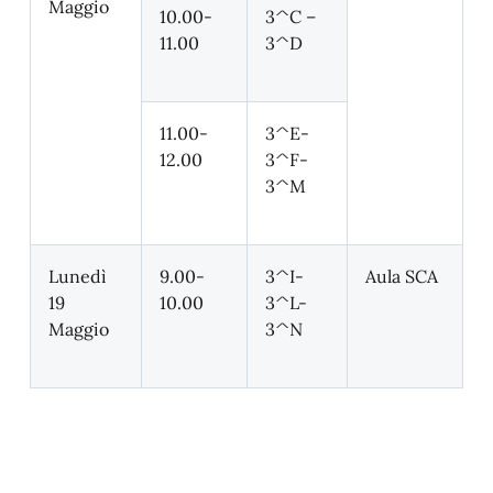
Maggio
10.00-
3^C –
11.00
3^D
11.00-
3^E-
12.00
3^F-
3^M
Lunedì
9.00-
3^I-
Aula SCA
19
10.00
3^L-
Maggio
3^N