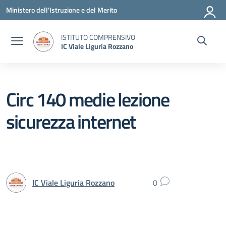
Vai ai contenuti
Vai al menu di navigazione
Vai al footer
Ministero dell'Istruzione e del Merito
ISTITUTO COMPRENSIVO
IC Viale Liguria Rozzano
Circ 140 medie lezione
sicurezza internet
IC Viale Liguria Rozzano
0