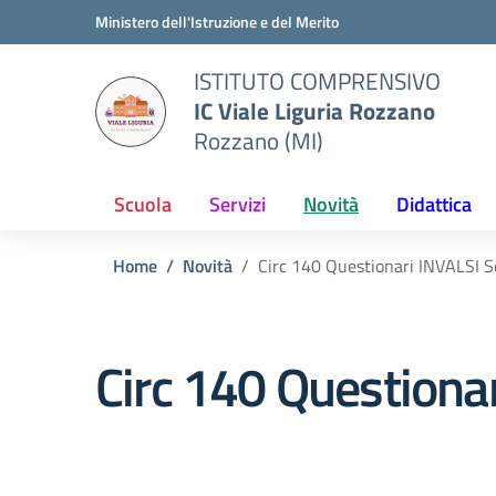
Vai ai contenuti
Vai al menu di navigazione
Vai al footer
Ministero dell'Istruzione e del Merito
ISTITUTO COMPRENSIVO
IC Viale Liguria Rozzano
Rozzano (MI)
Scuola
Servizi
Novità
Didattica
Home
Novità
Circ 140 Questionari INVALSI S
Circ 140 Questiona