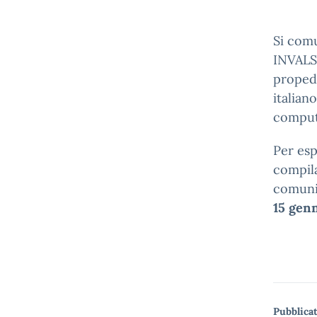
Si comu
INVALSI
propede
italian
comput
Per esp
compila
comunic
15 gen
Pubblicat