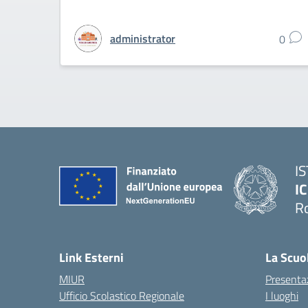
administrator
0
I
IC
R
Link Esterni
La Scuo
MIUR
Presenta
Ufficio Scolastico Regionale
I luoghi