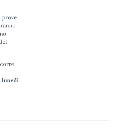
e prove
saranno
nno
del
ccorre
 lunedì