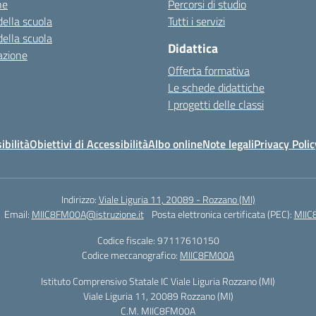
ne
Percorsi di studio
della scuola
Tutti i servizi
della scuola
Didattica
azione
Offerta formativa
Le schede didattiche
I progetti delle classi
ibilità
Obiettivi di Accessibilità
Albo online
Note legali
Privacy Polic
Indirizzo:
Viale Liguria 11, 20089 - Rozzano (MI)
Email:
MIIC8FM00A@istruzione.it
Posta elettronica certificata (PEC):
MIIC
Codice fiscale: 97117610150
Codice meccanografico:
MIIC8FM00A
Istituto Comprensivo Statale IC Viale Liguria Rozzano (MI)
Viale Liguria 11, 20089 Rozzano (MI)
C.M. MIIC8FM00A