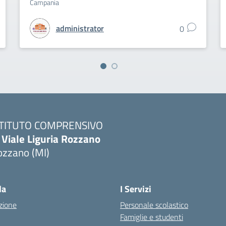
Campania
administrator
0
STITUTO COMPRENSIVO
 Viale Liguria Rozzano
ozzano (MI)
la
I Servizi
zione
Personale scolastico
Famiglie e studenti