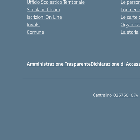
Ufficio Scolastico Territoriale
Le perso
Scuola in Chiaro
I numeri 
Iscrizioni On Line
Le carte 
Invalsi
Organizz
Comune
La storia
Amministrazione Trasparente
Dichiarazione di Access
Centralino:
0257501074