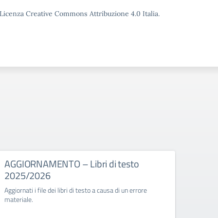
o Licenza Creative Commons Attribuzione 4.0 Italia.
AGGIORNAMENTO – Libri di testo
Festa
2025/2026
Vial
Aggiornati i file dei libri di testo a causa di un errore
Festa d
materiale.
Campa