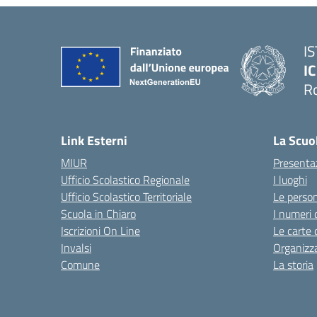
I
IC
R
Link Esterni
La Scuo
MIUR
Presenta
Ufficio Scolastico Regionale
I luoghi
Ufficio Scolastico Territoriale
Le perso
Scuola in Chiaro
I numeri 
Iscrizioni On Line
Le carte 
Invalsi
Organizz
Comune
La storia