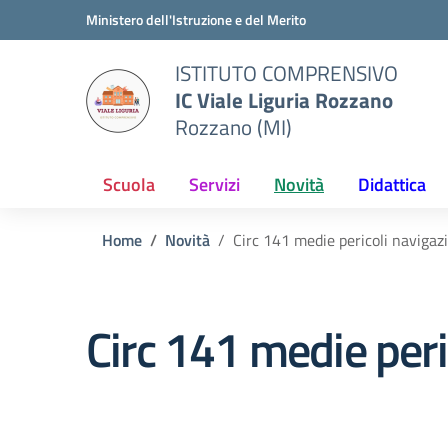
Vai ai contenuti
Vai al menu di navigazione
Vai al footer
Ministero dell'Istruzione e del Merito
ISTITUTO COMPRENSIVO
IC Viale Liguria Rozzano
Rozzano (MI)
Scuola
Servizi
Novità
Didattica
Home
Novità
Circ 141 medie pericoli navigaz
Circ 141 medie peri