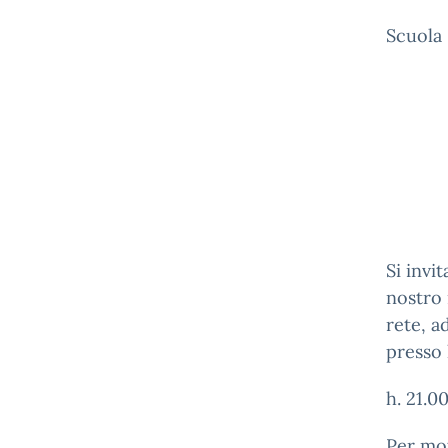
Scuola
Si invi
nostro 
rete, a
presso l
h. 21.00
Per mot