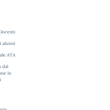
ti
i alunni
nale ATA
o dal
one in
4
pria