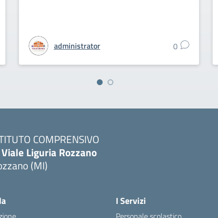
administrator
0
STITUTO COMPRENSIVO
 Viale Liguria Rozzano
ozzano (MI)
la
I Servizi
zione
Personale scolastico