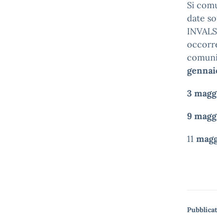
Si comu
date so
INVALSI
occorre
comunic
gennai
3 magg
9 magg
11
magg
Pubblicat