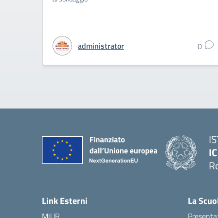
administrator
0
I
IC
R
Link Esterni
La Scuo
MIUR
Presenta