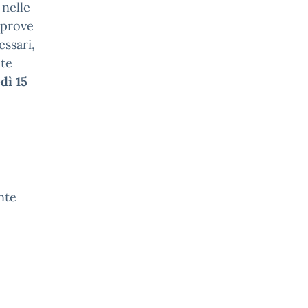
 nelle
 prove
essari,
nte
dì 15
nte