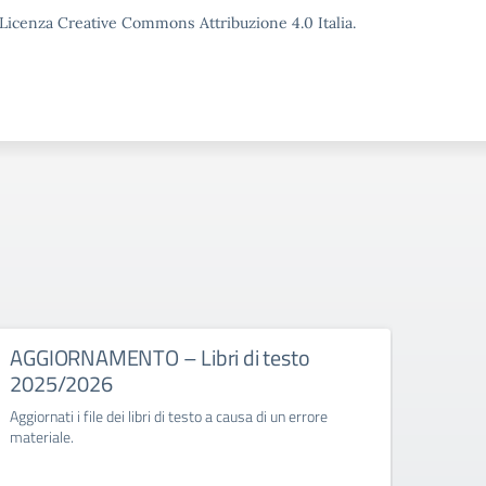
o Licenza Creative Commons Attribuzione 4.0 Italia.
AGGIORNAMENTO – Libri di testo
Avvi
2025/2026
DM6
Aggiornati i file dei libri di testo a causa di un errore
Avvio 
materiale.
Elenco 