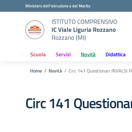
Vai ai contenuti
Vai al menu di navigazione
Vai al footer
Ministero dell'Istruzione e del Merito
ISTITUTO COMPRENSIVO
IC Viale Liguria Rozzano
Rozzano (MI)
Scuola
Servizi
Novità
Didattica
Home
Novità
Circ 141 Questionari INVALSI P
Circ 141 Questiona