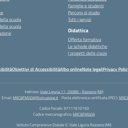
Famiglie e studenti
ne
Percorsi di studio
della scuola
Tutti i servizi
della scuola
Didattica
azione
Offerta formativa
Le schede didattiche
I progetti delle classi
ibilità
Obiettivi di Accessibilità
Albo online
Note legali
Privacy Polic
Indirizzo:
Viale Liguria 11, 20089 - Rozzano (MI)
Email:
MIIC8FM00A@istruzione.it
Posta elettronica certificata (PEC):
MIIC
Codice fiscale: 97117610150
Codice meccanografico:
MIIC8FM00A
Istituto Comprensivo Statale IC Viale Liguria Rozzano (MI)