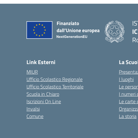
I
IC
R
Link Esterni
La Scuo
MIUR
Presenta
Ufficio Scolastico Regionale
I luoghi
Ufficio Scolastico Territoriale
Le perso
Scuola in Chiaro
I numeri 
Iscrizioni On Line
Le carte 
Invalsi
Organizz
Comune
La storia