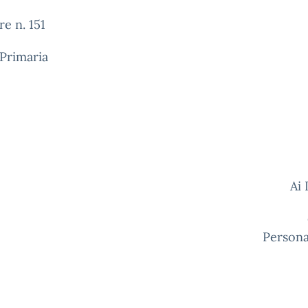
re n. 151
Primaria
Ai
e p.c. a
Persona