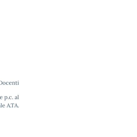
 Docenti
l
le A.TA.