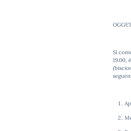
OGGETT
Si com
19.00, 
(biscio
seguent
Ap
Mo