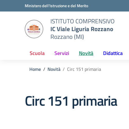
Vai ai contenuti
Vai al menu di navigazione
Vai al footer
Ministero dell'Istruzione e del Merito
ISTITUTO COMPRENSIVO
IC Viale Liguria Rozzano
Rozzano (MI)
Scuola
Servizi
Novità
Didattica
Home
Novità
Circ 151 primaria
Circ 151 primaria