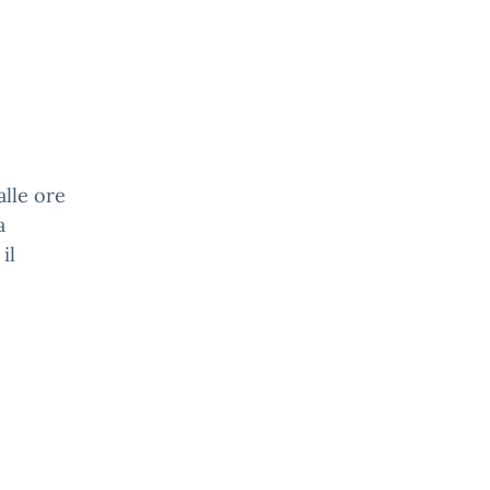
alle ore
a
il