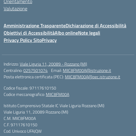
Orientamento
Valutazione
Amministrazione Trasparente
Dichiarazione di Accessibilità
Obiettivi di Accessibilità
Albo online
Note legali
Privacy Policy Sito
Privacy
Indirizzo:
Viale Liguria 11, 20089 - Rozzano (MI)
Centralino:
0257501074
Email:
MIIC8FM00A@istruzione.it
Posta elettronica certificata (PEC):
MIIC8FM00A@pec.istruzione.it
Codice fiscale: 97117610150
Codice meccanografico:
MIIC8FM00A
Istituto Comprensivo Statale IC Viale Liguria Rozzano (MI)
Viale Liguria 11, 20089 Rozzano (MI)
C.M. MIIC8FM00A
C.F. 97117610150
Cod. Univoco UFAJQW