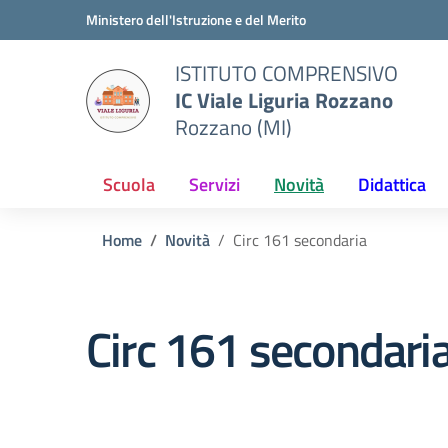
Vai ai contenuti
Vai al menu di navigazione
Vai al footer
Ministero dell'Istruzione e del Merito
ISTITUTO COMPRENSIVO
IC Viale Liguria Rozzano
Rozzano (MI)
Scuola
Servizi
Novità
Didattica
Home
Novità
Circ 161 secondaria
Circ 161 secondari