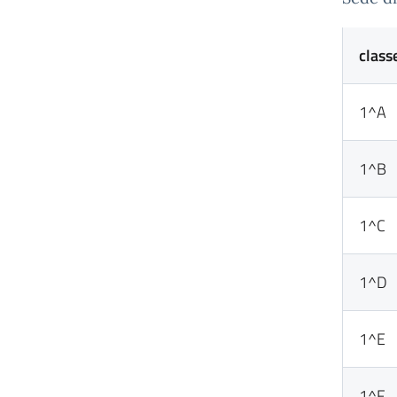
class
1^A
1^B
1^C
1^D
1^E
1^F