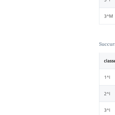
3^M
Succurs
class
1^I
2^I
3^I