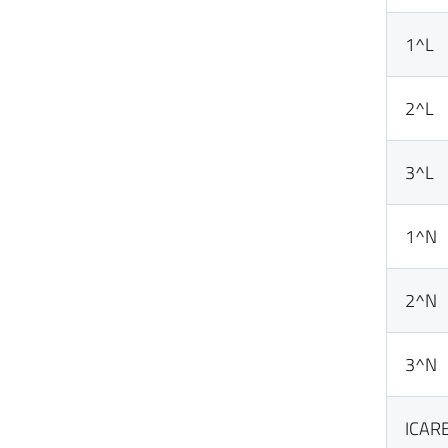
1^L
2^L
3^L
1^N
2^N
3^N
ICAR