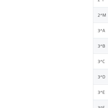
2^M
3^A
3^B
3^C
3^D
3^E
3^F