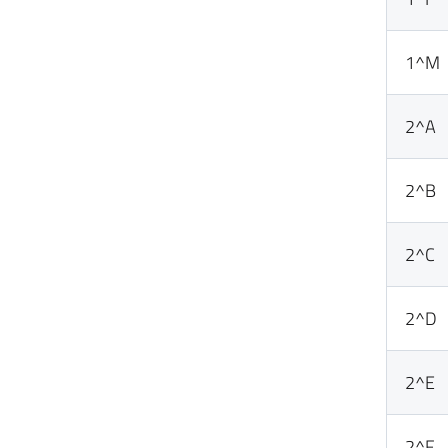
1^M
2^A
2^B
2^C
2^D
2^E
2^F