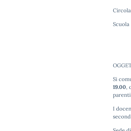
Circola
Scuola
OGGETT
Si com
19.00
, 
parenti
I docen
second
Sede di