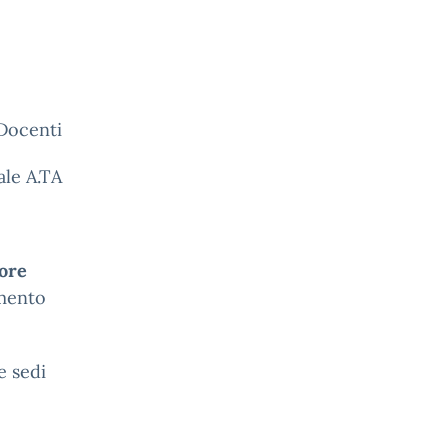
ti
ale A.TA
 ore
imento
e sedi