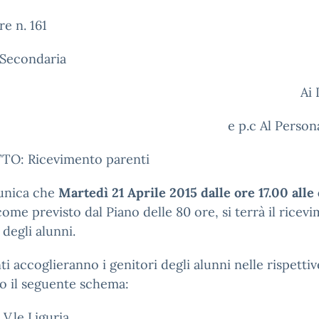
re n. 161
 Secondaria
Ai Docen
e p.c Al Person
O: Ricevimento parenti
unica che
Martedì 21 Aprile 2015 dalle ore 17.00 alle
come previsto dal Piano delle 80 ore, si terrà il ricev
 degli alunni.
ti accoglieranno i genitori degli alunni nelle rispettiv
o il seguente schema:
 V.le Liguria