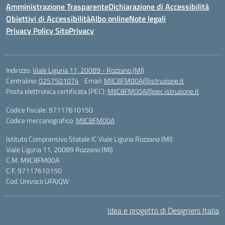
Amministrazione Trasparente
Dichiarazione di Accessibilità
Obiettivi di Accessibilità
Albo online
Note legali
Privacy Policy Sito
Privacy
Indirizzo:
Viale Liguria 11, 20089 - Rozzano (MI)
Centralino:
0257501074
Email:
MIIC8FM00A@istruzione.it
Posta elettronica certificata (PEC):
MIIC8FM00A@pec.istruzione.it
Codice fiscale: 97117610150
Codice meccanografico:
MIIC8FM00A
Istituto Comprensivo Statale IC Viale Liguria Rozzano (MI)
Viale Liguria 11, 20089 Rozzano (MI)
C.M. MIIC8FM00A
C.F. 97117610150
Cod. Univoco UFAJQW
Idea e progetto di Designers Italia