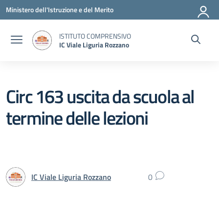
Vai ai contenuti
Vai al menu di navigazione
Vai al footer
Ministero dell'Istruzione e del Merito
ISTITUTO COMPRENSIVO
IC Viale Liguria Rozzano
Circ 163 uscita da scuola al
termine delle lezioni
IC Viale Liguria Rozzano
0