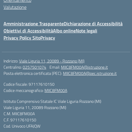
Orientamento
Valutazione
Amministrazione Trasparente
Dichiarazione di Accessibilità
Obiettivi di Accessibilità
Albo online
Note legali
Privacy Policy Sito
Privacy
Indirizzo:
Viale Liguria 11, 20089 - Rozzano (MI)
Centralino:
0257501074
Email:
MIIC8FM00A@istruzione.it
Posta elettronica certificata (PEC):
MIIC8FM00A@pec.istruzione.it
Codice fiscale: 97117610150
Codice meccanografico:
MIIC8FM00A
Istituto Comprensivo Statale IC Viale Liguria Rozzano (MI)
Viale Liguria 11, 20089 Rozzano (MI)
C.M. MIIC8FM00A
C.F. 97117610150
Cod. Univoco UFAJQW