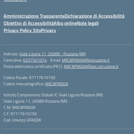
Amministrazione Trasparente
Dichiarazione di Accessibilità
Obiettivi di Accessibilità
Albo online
Note legali
Privacy Policy Sito
Privacy
Indirizzo:
Viale Liguria 11, 20089 - Rozzano (MI)
Centralino:
0257501074
Email:
MIIC8FM00A@istruzione.it
Posta elettronica certificata (PEC):
MIIC8FM00A@pec.istruzione.it
Codice fiscale: 97117610150
Codice meccanografico:
MIIC8FM00A
Istituto Comprensivo Statale IC Viale Liguria Rozzano (MI)
Viale Liguria 11, 20089 Rozzano (MI)
C.M. MIIC8FM00A
C.F. 97117610150
Cod. Univoco UFAJQW