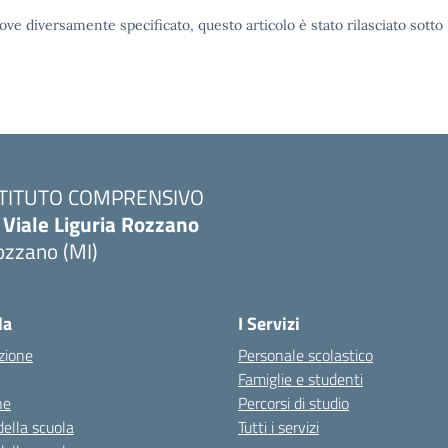
ove diversamente specificato, questo articolo è stato rilasciato sott
STITUTO COMPRENSIVO
 Viale Liguria Rozzano
ozzano (MI)
la
I Servizi
zione
Personale scolastico
Famiglie e studenti
ne
Percorsi di studio
della scuola
Tutti i servizi