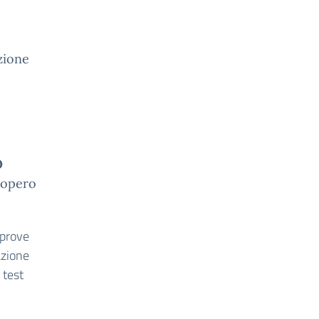
zione
O
iopero
 prove
azione
 test