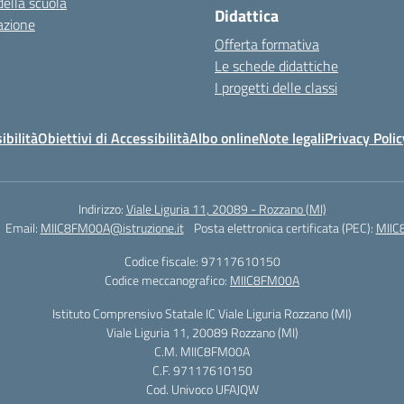
della scuola
Didattica
azione
Offerta formativa
Le schede didattiche
I progetti delle classi
ibilità
Obiettivi di Accessibilità
Albo online
Note legali
Privacy Polic
Indirizzo:
Viale Liguria 11, 20089 - Rozzano (MI)
Email:
MIIC8FM00A@istruzione.it
Posta elettronica certificata (PEC):
MIIC
Codice fiscale: 97117610150
Codice meccanografico:
MIIC8FM00A
Istituto Comprensivo Statale IC Viale Liguria Rozzano (MI)
Viale Liguria 11, 20089 Rozzano (MI)
C.M. MIIC8FM00A
C.F. 97117610150
Cod. Univoco UFAJQW