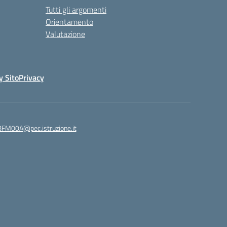
Tutti gli argomenti
Orientamento
Valutazione
y Sito
Privacy
8FM00A@pec.istruzione.it