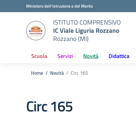
Vai ai contenuti
Vai al menu di navigazione
Vai al footer
Ministero dell'Istruzione e del Merito
ISTITUTO COMPRENSIVO
IC Viale Liguria Rozzano
Rozzano (MI)
Scuola
Servizi
Novità
Didattica
Home
Novità
Circ 165
Circ 165