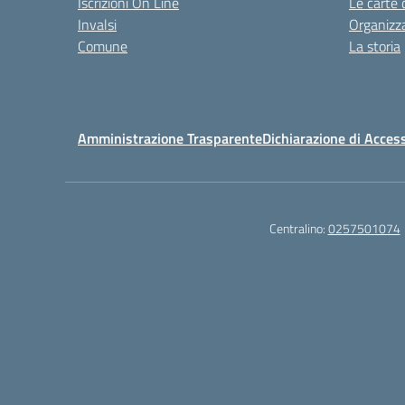
Iscrizioni On Line
Le carte 
Invalsi
Organizz
Comune
La storia
Amministrazione Trasparente
Dichiarazione di Access
Centralino:
0257501074