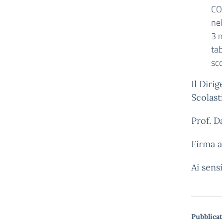
CO
nel
3 m
tab
sco
Il Diri
S
Prof. D
Firma a
Ai sens
Pubblicat