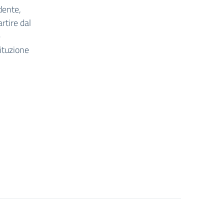
dente,
artire dal
e
ituzione
o