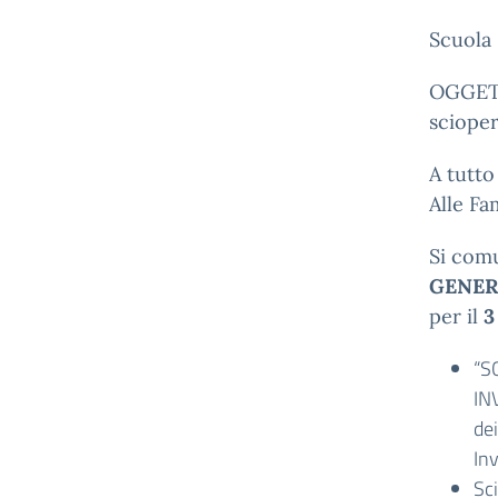
Scuola 
OGGETT
scioper
A tutto
Alle Fa
Si comu
GENER
per il
3
“S
INV
dei
Inv
Sci