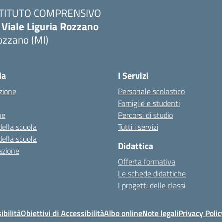
STITUTO COMPRENSIVO
 Viale Liguria Rozzano
ozzano (MI)
la
I Servizi
zione
Personale scolastico
Famiglie e studenti
ne
Percorsi di studio
della scuola
Tutti i servizi
della scuola
Didattica
azione
Offerta formativa
Le schede didattiche
I progetti delle classi
ibilità
Obiettivi di Accessibilità
Albo online
Note legali
Privacy Polic