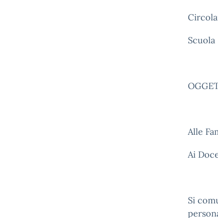
Circola
Scuola
OGGETT
Alle Fa
Ai Doce
Si com
persona