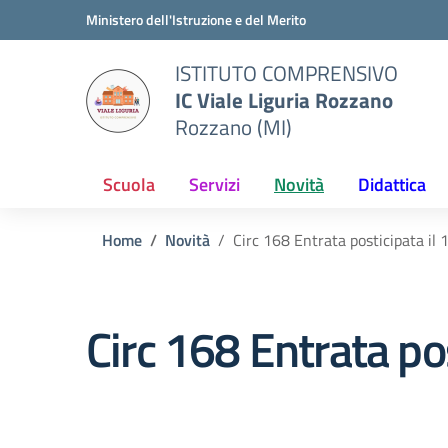
Vai ai contenuti
Vai al menu di navigazione
Vai al footer
Ministero dell'Istruzione e del Merito
ISTITUTO COMPRENSIVO
IC Viale Liguria Rozzano
Rozzano (MI)
Scuola
Servizi
Novità
Didattica
Home
Novità
Circ 168 Entrata posticipata il 
Circ 168 Entrata po