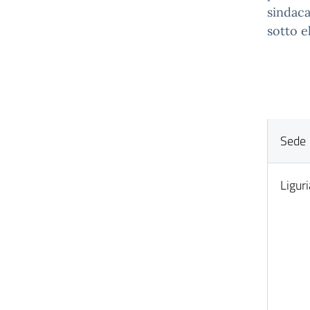
sindacal
sotto e
Sede
Liguri