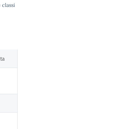
 classi
ata