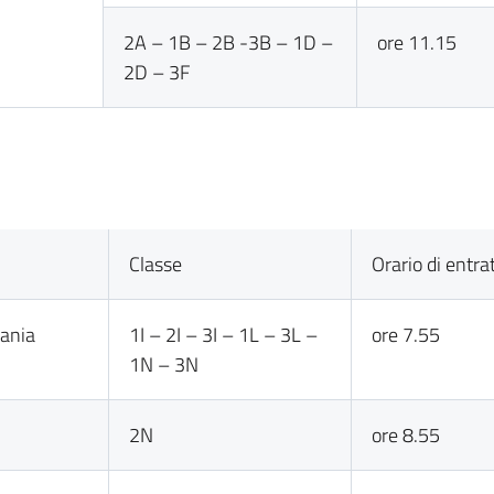
2A – 1B – 2B -3B – 1D –
ore 11.15
2D – 3F
Classe
Orario di entra
ania
1I – 2I – 3I – 1L – 3L –
ore 7.55
1N – 3N
2N
ore 8.55