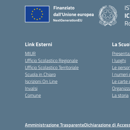
I
IC
R
Link Esterni
La Scuo
MIUR
Presenta
Ufficio Scolastico Regionale
I luoghi
Ufficio Scolastico Territoriale
Le perso
Scuola in Chiaro
I numeri 
Iscrizioni On Line
Le carte 
Invalsi
Organizz
Comune
La storia
Amministrazione Trasparente
Dichiarazione di Access