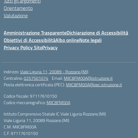
Tutti gli argomenti
Orientamento
Valutazione
Amministrazione Trasparente
Dichiarazione di Accessibilità
Obiettivi di Accessibilità
Albo online
Note legali
Privacy Policy Sito
Privacy
Indirizzo:
Viale Liguria 11, 20089 - Rozzano (MI)
Centralino:
0257501074
Email:
MIIC8FM00A@istruzione.it
Posta elettronica certificata (PEC):
MIIC8FM00A@pec.istruzione.it
Codice fiscale: 97117610150
Codice meccanografico:
MIIC8FM00A
Istituto Comprensivo Statale IC Viale Liguria Rozzano (MI)
Viale Liguria 11, 20089 Rozzano (MI)
C.M. MIIC8FM00A
C.F. 97117610150