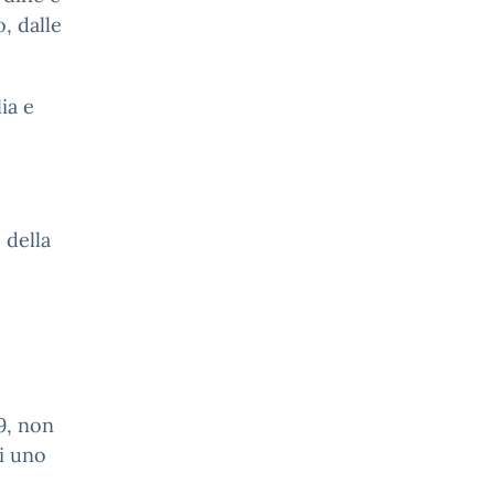
, dalle
ia e
 della
9, non
di uno