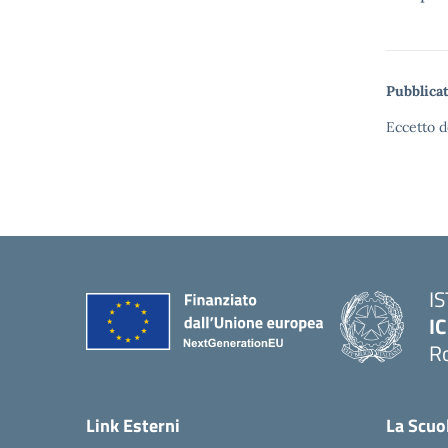
Pubblicat
Eccetto d
I
IC
R
Link Esterni
La Scuo