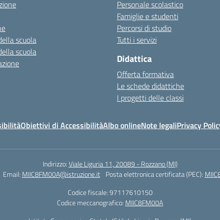
zione
Personale scolastico
Famiglie e studenti
ne
Percorsi di studio
della scuola
Tutti i servizi
della scuola
Didattica
azione
Offerta formativa
Le schede didattiche
I progetti delle classi
ibilità
Obiettivi di Accessibilità
Albo online
Note legali
Privacy Polic
Indirizzo:
Viale Liguria 11, 20089 - Rozzano (MI)
Email:
MIIC8FM00A@istruzione.it
Posta elettronica certificata (PEC):
MIIC
Codice fiscale: 97117610150
Codice meccanografico:
MIIC8FM00A