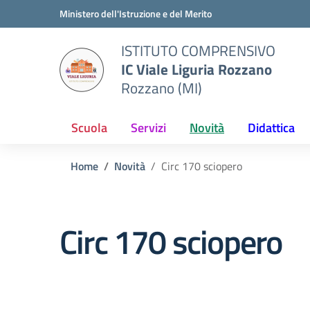
Vai ai contenuti
Vai al menu di navigazione
Vai al footer
Ministero dell'Istruzione e del Merito
ISTITUTO COMPRENSIVO
IC Viale Liguria Rozzano
Rozzano (MI)
Scuola
Servizi
Novità
Didattica
Home
Novità
Circ 170 sciopero
Circ 170 sciopero