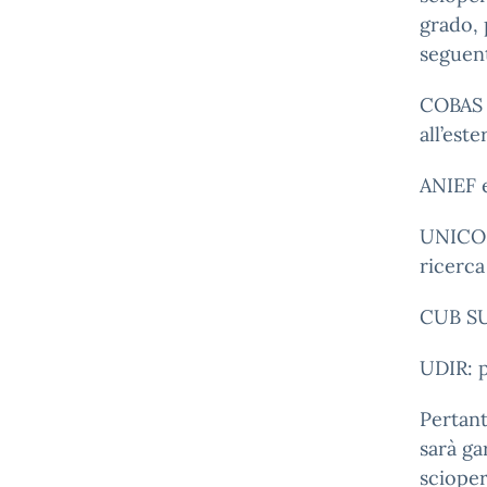
grado, 
seguent
COBAS S
all’est
ANIEF 
UNICOB
ricerca
CUB SUR
UDIR: p
Pertant
sarà ga
scioper