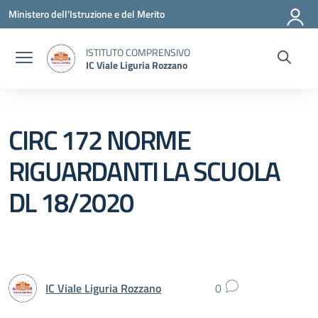
Vai ai contenuti
Vai al menu di navigazione
Vai al footer
Ministero dell'Istruzione e del Merito
ISTITUTO COMPRENSIVO
IC Viale Liguria Rozzano
CIRC 172 NORME
RIGUARDANTI LA SCUOLA
DL 18/2020
IC Viale Liguria Rozzano
0