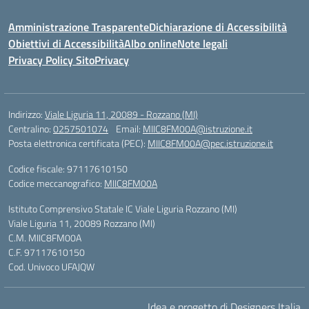
Amministrazione Trasparente
Dichiarazione di Accessibilità
Obiettivi di Accessibilità
Albo online
Note legali
Privacy Policy Sito
Privacy
Indirizzo:
Viale Liguria 11, 20089 - Rozzano (MI)
Centralino:
0257501074
Email:
MIIC8FM00A@istruzione.it
Posta elettronica certificata (PEC):
MIIC8FM00A@pec.istruzione.it
Codice fiscale: 97117610150
Codice meccanografico:
MIIC8FM00A
Istituto Comprensivo Statale IC Viale Liguria Rozzano (MI)
Viale Liguria 11, 20089 Rozzano (MI)
C.M. MIIC8FM00A
C.F. 97117610150
Cod. Univoco UFAJQW
Idea e progetto di Designers Italia