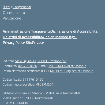
Tutti gli argomenti
Orientamento
Valutazione
Amministrazione Trasparente
Dichiarazione di Accessibilità
Obiettivi di Accessibilità
Albo online
Note legali
Privacy Policy Sito
Privacy
Indirizzo:
Viale Liguria 11, 20089 - Rozzano (MI)
Centralino:
0257501074
Email:
MIIC8FM00A@istruzione.it
Posta elettronica certificata (PEC):
MIIC8FM00A@pec.istruzione.it
Codice fiscale: 97117610150
Codice meccanografico:
MIIC8FM00A
Istituto Comprensivo Statale IC Viale Liguria Rozzano (MI)
Viale Liguria 11, 20089 Rozzano (MI)
C.M. MIIC8FM00A