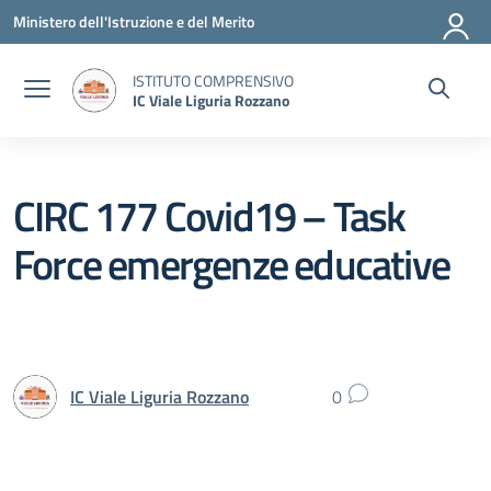
Vai ai contenuti
Vai al menu di navigazione
Vai al footer
Ministero dell'Istruzione e del Merito
ISTITUTO COMPRENSIVO
IC Viale Liguria Rozzano
CIRC 177 Covid19 – Task
Force emergenze educative
IC Viale Liguria Rozzano
0