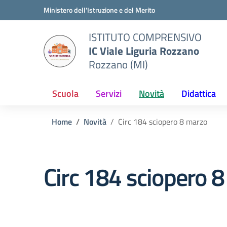
Vai ai contenuti
Vai al menu di navigazione
Vai al footer
Ministero dell'Istruzione e del Merito
ISTITUTO COMPRENSIVO
IC Viale Liguria Rozzano
Rozzano (MI)
Scuola
Servizi
Novità
Didattica
Home
Novità
Circ 184 sciopero 8 marzo
Circ 184 sciopero 