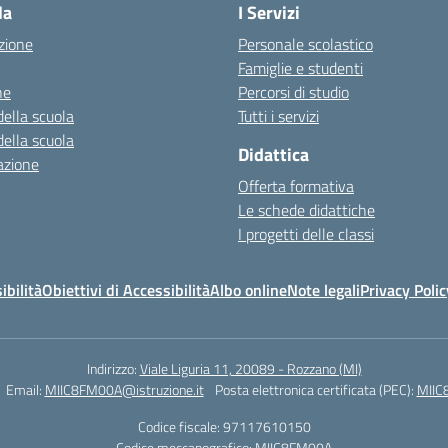
la
I Servizi
zione
Personale scolastico
Famiglie e studenti
ne
Percorsi di studio
della scuola
Tutti i servizi
della scuola
Didattica
azione
Offerta formativa
Le schede didattiche
I progetti delle classi
ibilità
Obiettivi di Accessibilità
Albo online
Note legali
Privacy Polic
Indirizzo:
Viale Liguria 11, 20089 - Rozzano (MI)
Email:
MIIC8FM00A@istruzione.it
Posta elettronica certificata (PEC):
MIIC
Codice fiscale: 97117610150
Codice meccanografico:
MIIC8FM00A