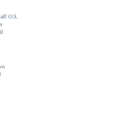
ll’ O.S.
a
il
lvo
l