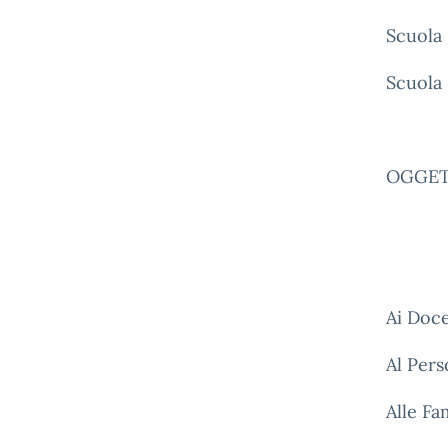
Scuola 
Scuola
OGGETT
Ai Doce
Al Per
Alle Fa