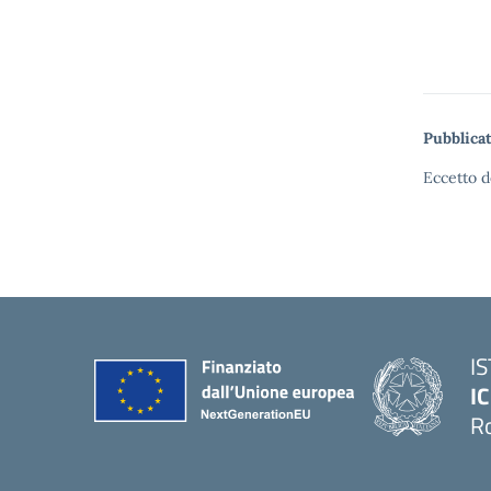
Pubblicat
Eccetto d
I
IC
R