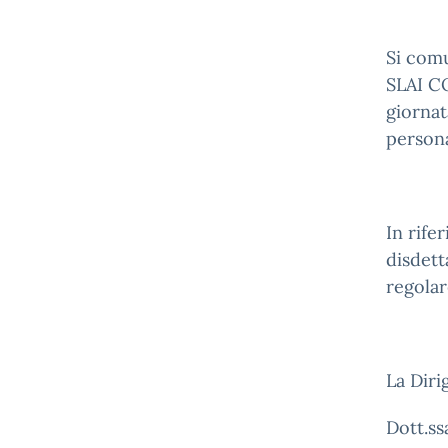
Si com
SLAI CO
giornat
persona
In rife
disdett
regolar
La Diri
Dott.ss