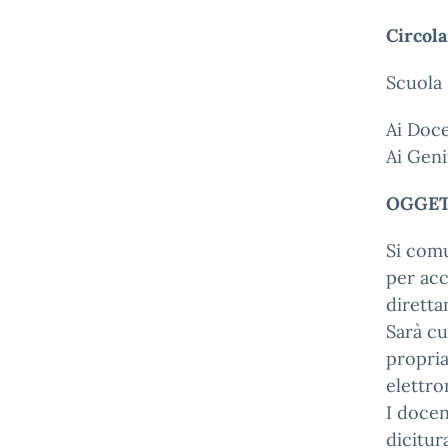
Circola
Scuola 
Ai Doc
Ai Geni
OGGETT
Si comu
per acc
diretta
Sarà cu
propria
elettro
I docen
dicitur