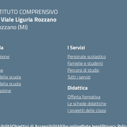
STITUTO COMPRENSIVO
 Viale Liguria Rozzano
ozzano (MI)
la
I Servizi
zione
Personale scolastico
Famiglie e studenti
ne
Percorsi di studio
della scuola
Tutti i servizi
della scuola
Didattica
azione
Offerta formativa
Le schede didattiche
I progetti delle classi
ibilità
Obiettivi di Accessibilità
Albo online
Note legali
Privacy Polic