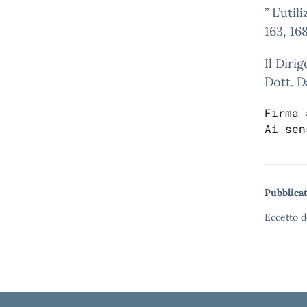
” L’uti
163, 168
Il Diri
Dott. D
Firma 
Ai sen
Pubblicat
Eccetto d