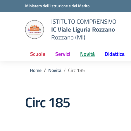
Vai ai contenuti
Vai al menu di navigazione
Vai al footer
Ministero dell'Istruzione e del Merito
ISTITUTO COMPRENSIVO
IC Viale Liguria Rozzano
Rozzano (MI)
Scuola
Servizi
Novità
Didattica
Home
Novità
Circ 185
Circ 185