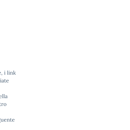
 i link
iate
ella
tro
guente