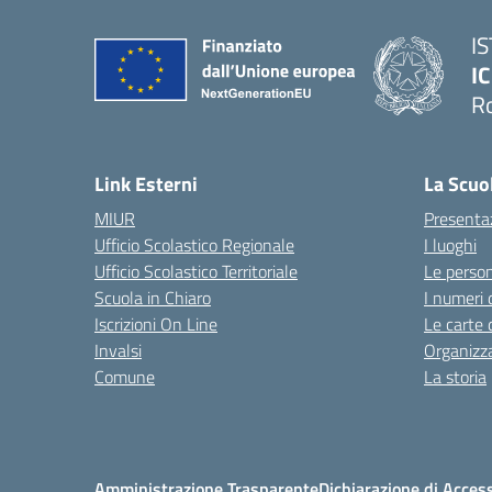
I
IC
R
Link Esterni
La Scuo
MIUR
Presenta
Ufficio Scolastico Regionale
I luoghi
Ufficio Scolastico Territoriale
Le perso
Scuola in Chiaro
I numeri 
Iscrizioni On Line
Le carte 
Invalsi
Organizz
Comune
La storia
Amministrazione Trasparente
Dichiarazione di Access