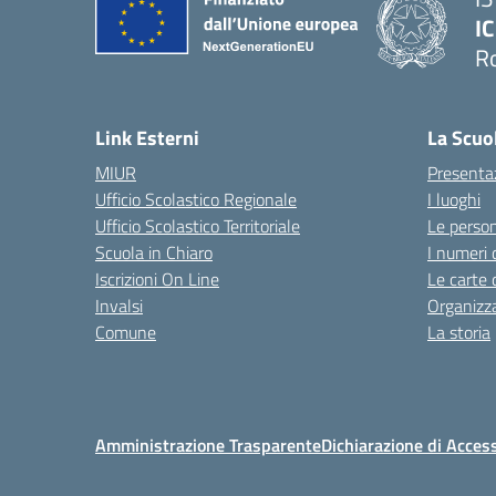
IC
R
Link Esterni
La Scuo
MIUR
Presenta
Ufficio Scolastico Regionale
I luoghi
Ufficio Scolastico Territoriale
Le perso
Scuola in Chiaro
I numeri 
Iscrizioni On Line
Le carte 
Invalsi
Organizz
Comune
La storia
Amministrazione Trasparente
Dichiarazione di Access