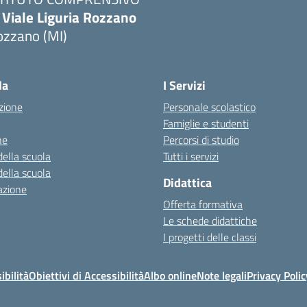
 Viale Liguria Rozzano
ozzano (MI)
la
I Servizi
zione
Personale scolastico
Famiglie e studenti
ne
Percorsi di studio
della scuola
Tutti i servizi
della scuola
Didattica
azione
Offerta formativa
Le schede didattiche
I progetti delle classi
ibilità
Obiettivi di Accessibilità
Albo online
Note legali
Privacy Polic