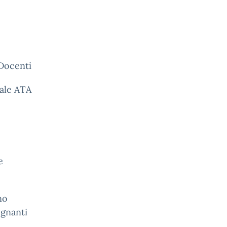
 Docenti
ale ATA
e
no
egnanti