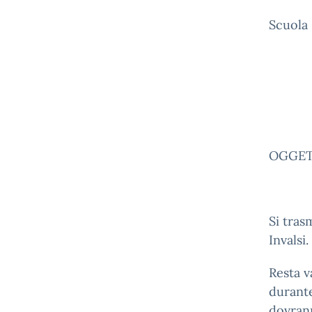
Scuola 
OGGETT
Si tra
Invalsi.
Resta v
durante
dovrann