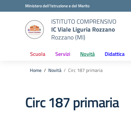
Vai ai contenuti
Vai al menu di navigazione
Vai al footer
Ministero dell'Istruzione e del Merito
ISTITUTO COMPRENSIVO
IC Viale Liguria Rozzano
Rozzano (MI)
Scuola
Servizi
Novità
Didattica
Home
Novità
Circ 187 primaria
Circ 187 primaria