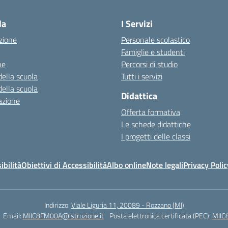
la
I Servizi
zione
Personale scolastico
Famiglie e studenti
ne
Percorsi di studio
della scuola
Tutti i servizi
della scuola
Didattica
azione
Offerta formativa
Le schede didattiche
I progetti delle classi
ibilità
Obiettivi di Accessibilità
Albo online
Note legali
Privacy Polic
Indirizzo:
Viale Liguria 11, 20089 - Rozzano (MI)
Email:
MIIC8FM00A@istruzione.it
Posta elettronica certificata (PEC):
MIIC