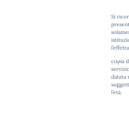
Si rico
present
solamen
istituz
l’effet
copia d
servizi
datata 
soggett
l’età.