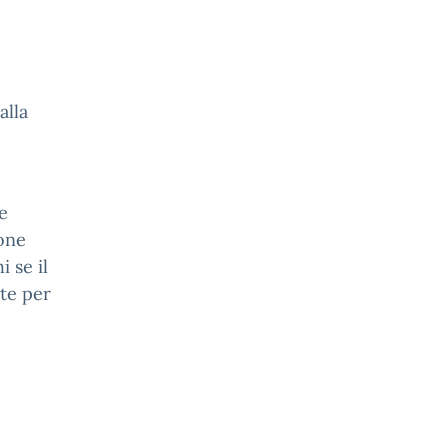
alla
e
ione
 se il
ste per