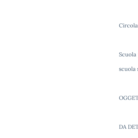
Circola
Scuola 
scuola
OGGETT
DA DET