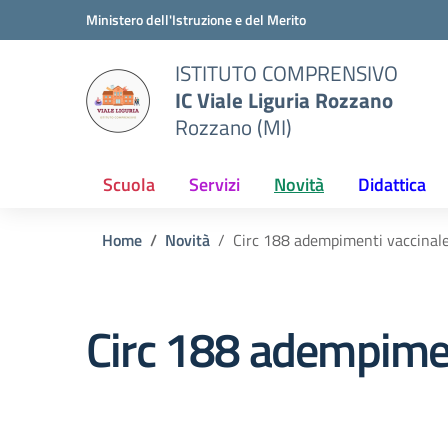
Vai ai contenuti
Vai al menu di navigazione
Vai al footer
Ministero dell'Istruzione e del Merito
ISTITUTO COMPRENSIVO
IC Viale Liguria Rozzano
Rozzano (MI)
Scuola
Servizi
Novità
Didattica
Home
Novità
Circ 188 adempimenti vaccinal
Circ 188 adempimen