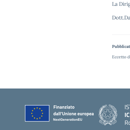
La Diri
Dott.Da
Pubblicat
Eccetto d
I
IC
R