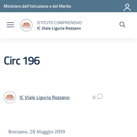
Vai ai contenuti
Vai al menu di navigazione
Vai al footer
Ministero dell'Istruzione e del Merito
ISTITUTO COMPRENSIVO
IC Viale Liguria Rozzano
Circ 196
IC Viale Liguria Rozzano
0
Rozzano, 28 Maggio 2019