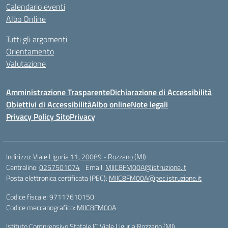
Calendario eventi
Albo Online
Tutti gli argomenti
Orientamento
Valutazione
Amministrazione Trasparente
Dichiarazione di Accessibilità
Obiettivi di Accessibilità
Albo online
Note legali
Privacy Policy Sito
Privacy
Indirizzo:
Viale Liguria 11, 20089 - Rozzano (MI)
Centralino:
0257501074
Email:
MIIC8FM00A@istruzione.it
Posta elettronica certificata (PEC):
MIIC8FM00A@pec.istruzione.it
Codice fiscale: 97117610150
Codice meccanografico:
MIIC8FM00A
Istituto Comprensivo Statale IC Viale Liguria Rozzano (MI)