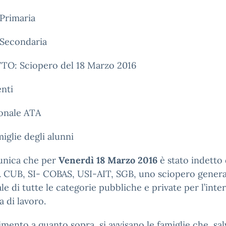
Primaria
 Secondaria
O: Sciopero del 18 Marzo 2016
nti
sonale ATA
miglie degli alunni
unica che per
Venerdì 18 Marzo 2016
è stato indetto 
. CUB, SI- COBAS, USI-AIT, SGB, uno sciopero genera
le di tutte le categorie pubbliche e private per l’inte
a di lavoro.
rimento a quanto sopra, si avvisano le famiglie che, sa