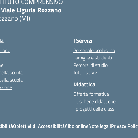
STITUTO COMPRENSIVO
 Viale Liguria Rozzano
ozzano (MI)
la
I Servizi
zione
Personale scolastico
Famiglie e studenti
ne
Percorsi di studio
della scuola
Tutti i servizi
della scuola
Didattica
azione
Offerta formativa
Le schede didattiche
I progetti delle classi
ibilità
Obiettivi di Accessibilità
Albo online
Note legali
Privacy Polic