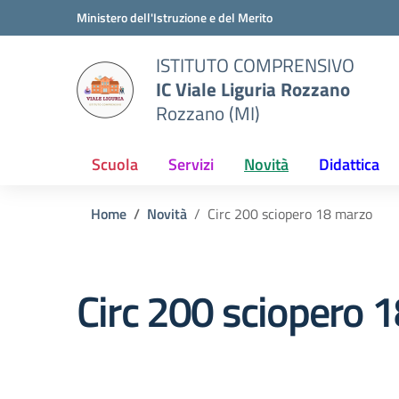
Vai ai contenuti
Vai al menu di navigazione
Vai al footer
Ministero dell'Istruzione e del Merito
ISTITUTO COMPRENSIVO
IC Viale Liguria Rozzano
Rozzano (MI)
Scuola
Servizi
Novità
Didattica
Home
Novità
Circ 200 sciopero 18 marzo
Circ 200 sciopero 