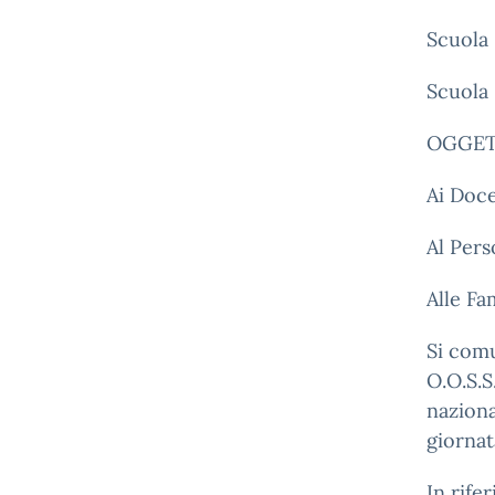
Scuola 
Scuola
OGGETT
Ai Doce
Al Per
Alle Fa
Si com
O.O.S.S
naziona
giornat
In rife