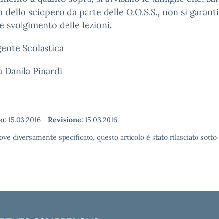
a dello sciopero da parte delle O.O.S.S., non si garanti
e svolgimento delle lezioni.
gente Scolastica
a Danila Pinardi
o:
15.03.2016
-
Revisione:
15.03.2016
ove diversamente specificato, questo articolo è stato rilasciato sott