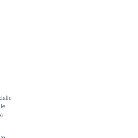
dalle
le
ra
lvo