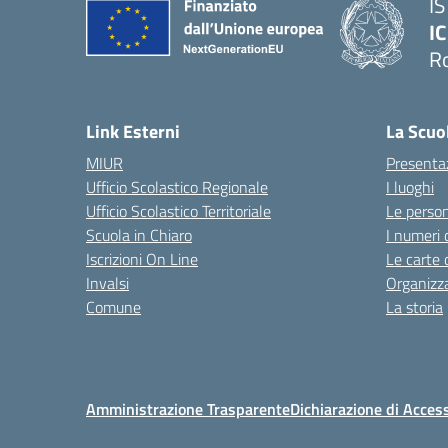
I
IC
R
Link Esterni
La Scuo
MIUR
Presenta
Ufficio Scolastico Regionale
I luoghi
Ufficio Scolastico Territoriale
Le perso
Scuola in Chiaro
I numeri 
Iscrizioni On Line
Le carte 
Invalsi
Organizz
Comune
La storia
Amministrazione Trasparente
Dichiarazione di Access