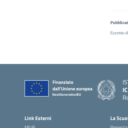
Pubblicat
Eccetto d
I
IC
R
Link Esterni
La Scuo
MIUR
Presenta