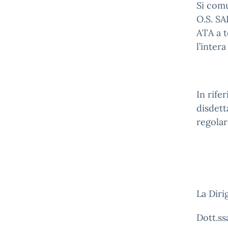
Si com
O.S. SA
ATA a t
l’intera
In rife
disdett
regolar
La Diri
Dott.ss