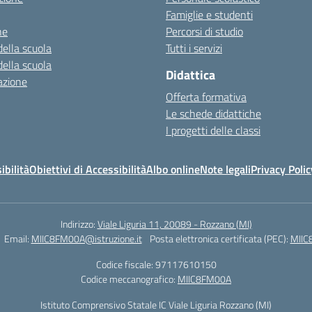
Famiglie e studenti
ne
Percorsi di studio
della scuola
Tutti i servizi
della scuola
Didattica
azione
Offerta formativa
Le schede didattiche
I progetti delle classi
ibilità
Obiettivi di Accessibilità
Albo online
Note legali
Privacy Polic
Indirizzo:
Viale Liguria 11, 20089 - Rozzano (MI)
Email:
MIIC8FM00A@istruzione.it
Posta elettronica certificata (PEC):
MIIC
Codice fiscale: 97117610150
Codice meccanografico:
MIIC8FM00A
Istituto Comprensivo Statale IC Viale Liguria Rozzano (MI)