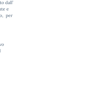
o dall’
nte e
io, per
lvo
l