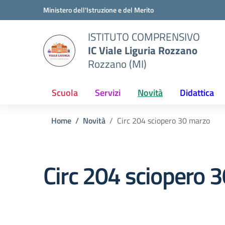
Vai ai contenuti
Vai al menu di navigazione
Vai al footer
Ministero dell'Istruzione e del Merito
ISTITUTO COMPRENSIVO
IC Viale Liguria Rozzano
Rozzano (MI)
Scuola
Servizi
Novità
Didattica
Home
Novità
Circ 204 sciopero 30 marzo
Circ 204 sciopero 