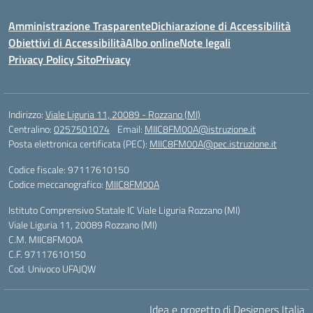
Amministrazione Trasparente
Dichiarazione di Accessibilità
Obiettivi di Accessibilità
Albo online
Note legali
Privacy Policy Sito
Privacy
Indirizzo:
Viale Liguria 11, 20089 - Rozzano (MI)
Centralino:
0257501074
Email:
MIIC8FM00A@istruzione.it
Posta elettronica certificata (PEC):
MIIC8FM00A@pec.istruzione.it
Codice fiscale: 97117610150
Codice meccanografico:
MIIC8FM00A
Istituto Comprensivo Statale IC Viale Liguria Rozzano (MI)
Viale Liguria 11, 20089 Rozzano (MI)
C.M. MIIC8FM00A
C.F. 97117610150
Cod. Univoco UFAJQW
Idea e progetto di Designers Italia