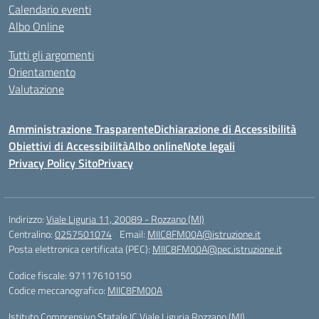
Calendario eventi
Albo Online
Tutti gli argomenti
Orientamento
Valutazione
Amministrazione Trasparente
Dichiarazione di Accessibilità
Obiettivi di Accessibilità
Albo online
Note legali
Privacy Policy Sito
Privacy
Indirizzo:
Viale Liguria 11, 20089 - Rozzano (MI)
Centralino:
0257501074
Email:
MIIC8FM00A@istruzione.it
Posta elettronica certificata (PEC):
MIIC8FM00A@pec.istruzione.it
Codice fiscale: 97117610150
Codice meccanografico:
MIIC8FM00A
Istituto Comprensivo Statale IC Viale Liguria Rozzano (MI)