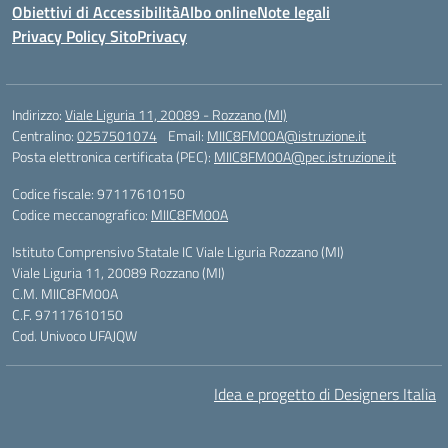
Obiettivi di Accessibilità
Albo online
Note legali
Privacy Policy Sito
Privacy
Indirizzo:
Viale Liguria 11, 20089 - Rozzano (MI)
Centralino:
0257501074
Email:
MIIC8FM00A@istruzione.it
Posta elettronica certificata (PEC):
MIIC8FM00A@pec.istruzione.it
Codice fiscale: 97117610150
Codice meccanografico:
MIIC8FM00A
Istituto Comprensivo Statale IC Viale Liguria Rozzano (MI)
Viale Liguria 11, 20089 Rozzano (MI)
C.M. MIIC8FM00A
C.F. 97117610150
Cod. Univoco UFAJQW
Idea e progetto di Designers Italia