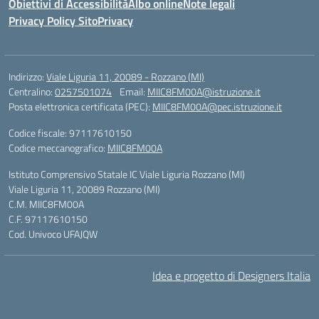
Obiettivi di Accessibilità
Albo online
Note legali
Privacy Policy Sito
Privacy
Indirizzo:
Viale Liguria 11, 20089 - Rozzano (MI)
Centralino:
0257501074
Email:
MIIC8FM00A@istruzione.it
Posta elettronica certificata (PEC):
MIIC8FM00A@pec.istruzione.it
Codice fiscale: 97117610150
Codice meccanografico:
MIIC8FM00A
Istituto Comprensivo Statale IC Viale Liguria Rozzano (MI)
Viale Liguria 11, 20089 Rozzano (MI)
C.M. MIIC8FM00A
C.F. 97117610150
Cod. Univoco UFAJQW
Idea e progetto di Designers Italia