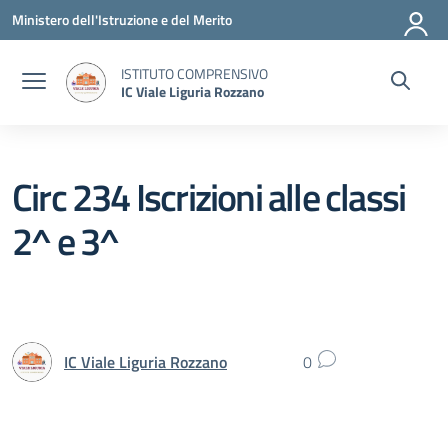
Vai ai contenuti
Vai al menu di navigazione
Vai al footer
Ministero dell'Istruzione e del Merito
ISTITUTO COMPRENSIVO
IC Viale Liguria Rozzano
Circ 234 Iscrizioni alle classi
2^ e 3^
IC Viale Liguria Rozzano
0