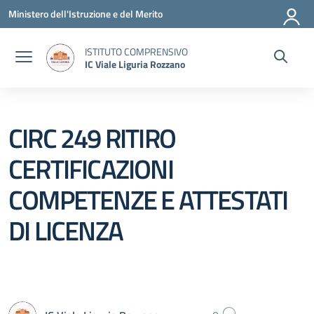
Vai ai contenuti
Vai al menu di navigazione
Vai al footer
Ministero dell'Istruzione e del Merito
ISTITUTO COMPRENSIVO
IC Viale Liguria Rozzano
CIRC 249 RITIRO
CERTIFICAZIONI
COMPETENZE E ATTESTATI
DI LICENZA