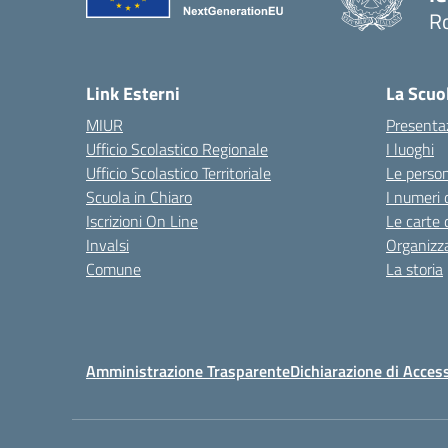
R
Link Esterni
La Scuo
MIUR
Presenta
Ufficio Scolastico Regionale
I luoghi
Ufficio Scolastico Territoriale
Le perso
Scuola in Chiaro
I numeri 
Iscrizioni On Line
Le carte 
Invalsi
Organizz
Comune
La storia
Amministrazione Trasparente
Dichiarazione di Access