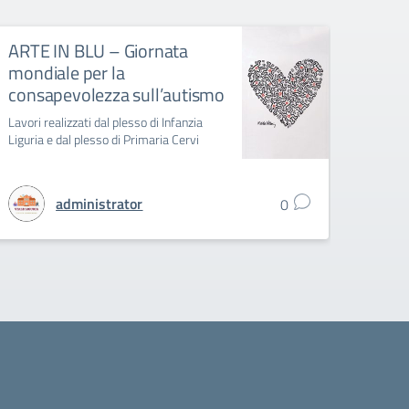
ARTE IN BLU – Giornata
Remig
mondiale per la
Festa d
consapevolezza sull’autismo
Lavori realizzati dal plesso di Infanzia
Liguria e dal plesso di Primaria Cervi
administrator
0