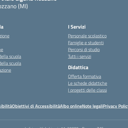
ozzano (MI)
la
I Servizi
zione
Personale scolastico
Famiglie e studenti
ne
Percorsi di studio
della scuola
Tutti i servizi
della scuola
Didattica
azione
Offerta formativa
Le schede didattiche
I progetti delle classi
ibilità
Obiettivi di Accessibilità
Albo online
Note legali
Privacy Polic