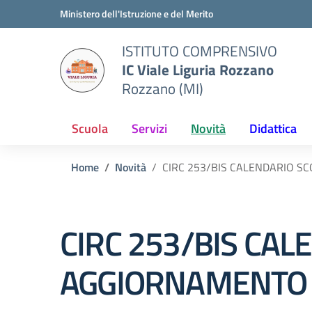
Vai ai contenuti
Vai al menu di navigazione
Vai al footer
Ministero dell'Istruzione e del Merito
ISTITUTO COMPRENSIVO
IC Viale Liguria Rozzano
Rozzano (MI)
Scuola
Servizi
Novità
Didattica
Home
Novità
CIRC 253/BIS CALENDARIO S
CIRC 253/BIS CAL
AGGIORNAMENTO 