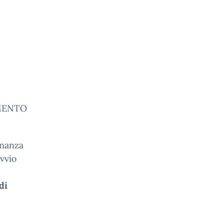
AMENTO
inanza
avvio
di