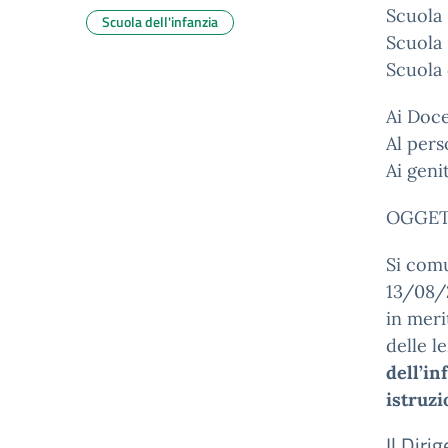
Scuola
Scuola dell'infanzia
Scuola 
Scuola 
Ai Doce
Al pers
Ai geni
OGGETT
Si comu
13/08/
in meri
delle le
dell’in
istruzi
Il Diri