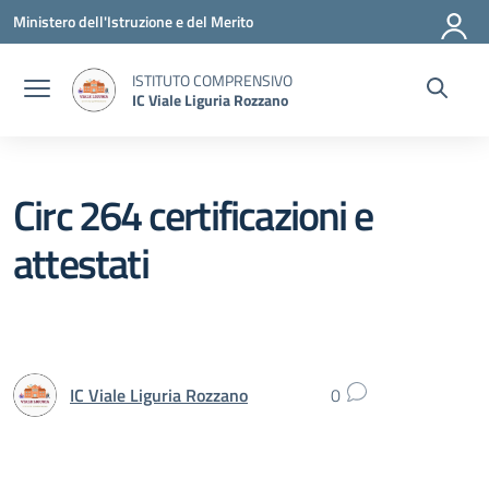
Vai ai contenuti
Vai al menu di navigazione
Vai al footer
Ministero dell'Istruzione e del Merito
ISTITUTO COMPRENSIVO
IC Viale Liguria Rozzano
Circ 264 certificazioni e
attestati
IC Viale Liguria Rozzano
0