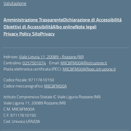
Valutazione
Amministrazione Trasparente
Dichiarazione di Accessibilità
Obiettivi di Accessibilità
Albo online
Note legali
Privacy Policy Sito
Privacy
Indirizzo:
Viale Liguria 11, 20089 - Rozzano (MI)
Centralino:
0257501074
Email:
MIIC8FM00A@istruzione.it
Posta elettronica certificata (PEC):
MIIC8FM00A@pec.istruzione.it
Codice fiscale: 97117610150
Codice meccanografico:
MIIC8FM00A
Istituto Comprensivo Statale IC Viale Liguria Rozzano (MI)
Viale Liguria 11, 20089 Rozzano (MI)
C.M. MIIC8FM00A
C.F. 97117610150
Cod. Univoco UFAJQW