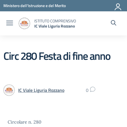
Vai ai contenuti
Vai al menu di navigazione
Vai al footer
Ministero dell'Istruzione e del Merito
ISTITUTO COMPRENSIVO
IC Viale Liguria Rozzano
Circ 280 Festa di fine anno
IC Viale Liguria Rozzano
0
Circolare n. 280