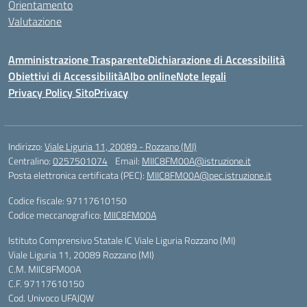
Orientamento
Valutazione
Amministrazione Trasparente
Dichiarazione di Accessibilità
Obiettivi di Accessibilità
Albo online
Note legali
Privacy Policy Sito
Privacy
Indirizzo:
Viale Liguria 11, 20089 - Rozzano (MI)
Centralino:
0257501074
Email:
MIIC8FM00A@istruzione.it
Posta elettronica certificata (PEC):
MIIC8FM00A@pec.istruzione.it
Codice fiscale: 97117610150
Codice meccanografico:
MIIC8FM00A
Istituto Comprensivo Statale IC Viale Liguria Rozzano (MI)
Viale Liguria 11, 20089 Rozzano (MI)
C.M. MIIC8FM00A
C.F. 97117610150
Cod. Univoco UFAJQW