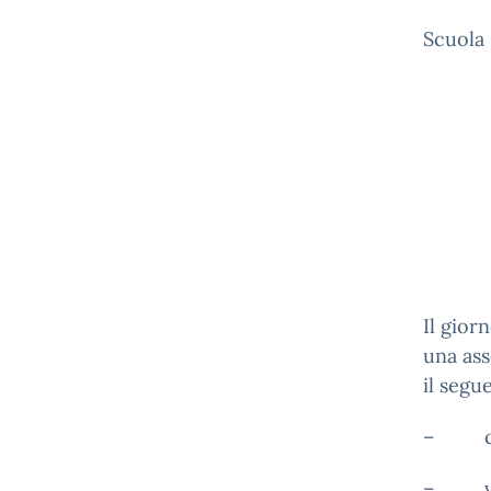
Scuola 
Il gior
una ass
il segu
– cont
– vari