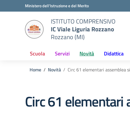
Vai ai contenuti
Vai al menu di navigazione
Vai al footer
Ministero dell'Istruzione e del Merito
ISTITUTO COMPRENSIVO
IC Viale Liguria Rozzano
Rozzano (MI)
Scuola
Servizi
Novità
Didattica
Home
Novità
Circ 61 elementari assemblea s
Circ 61 elementari