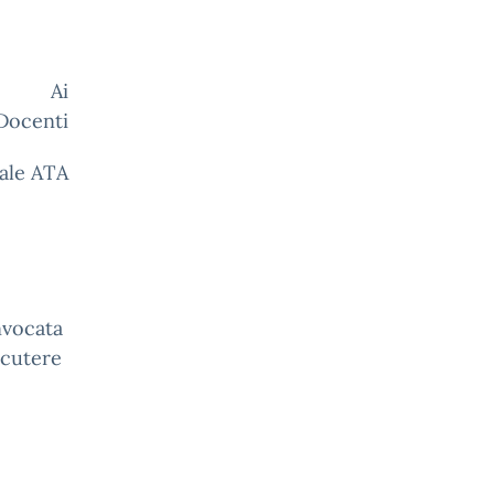
i
Docenti
nale ATA
nvocata
scutere