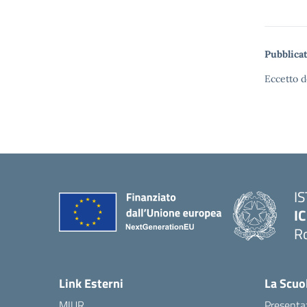
Pubblicat
Eccetto d
I
IC
R
Link Esterni
La Scuo
MIUR
Presenta