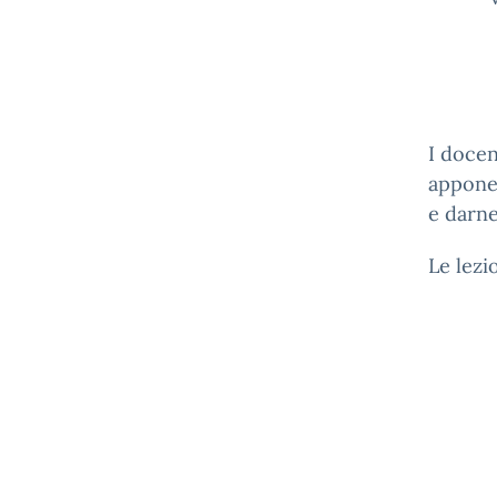
I docen
apponen
e darne
Le lezi