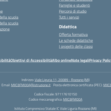
Famiglie e studenti
ne
Percorsi di studio
della scuola
Tutti i servizi
della scuola
Didattica
azione
Offerta formativa
Le schede didattiche
I progetti delle classi
ibilità
Obiettivi di Accessibilità
Albo online
Note legali
Privacy Polic
Indirizzo:
Viale Liguria 11, 20089 - Rozzano (MI)
Email:
MIIC8FM00A@istruzione.it
Posta elettronica certificata (PEC):
MIIC
Codice fiscale: 97117610150
Codice meccanografico:
MIIC8FM00A
Istituto Comprensivo Statale IC Viale Liguria Rozzano (MI)