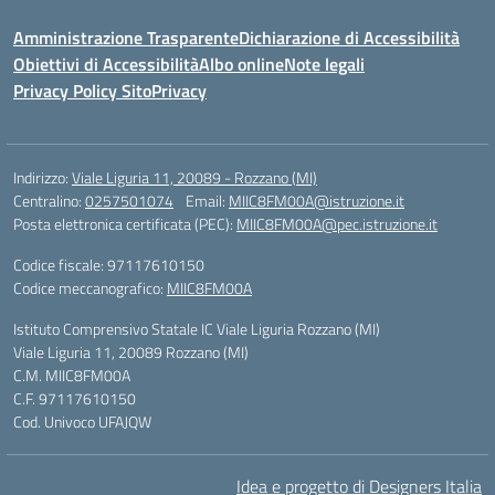
Amministrazione Trasparente
Dichiarazione di Accessibilità
Obiettivi di Accessibilità
Albo online
Note legali
Privacy Policy Sito
Privacy
Indirizzo:
Viale Liguria 11, 20089 - Rozzano (MI)
Centralino:
0257501074
Email:
MIIC8FM00A@istruzione.it
Posta elettronica certificata (PEC):
MIIC8FM00A@pec.istruzione.it
Codice fiscale: 97117610150
Codice meccanografico:
MIIC8FM00A
Istituto Comprensivo Statale IC Viale Liguria Rozzano (MI)
Viale Liguria 11, 20089 Rozzano (MI)
C.M. MIIC8FM00A
C.F. 97117610150
Cod. Univoco UFAJQW
Idea e progetto di Designers Italia