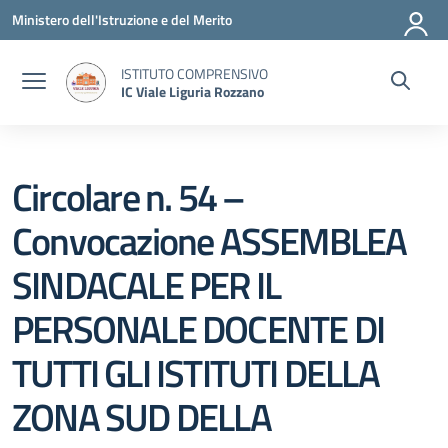
Vai ai contenuti
Vai al menu di navigazione
Vai al footer
Ministero dell'Istruzione e del Merito
ISTITUTO COMPRENSIVO
IC Viale Liguria Rozzano
Circolare n. 54 –
Convocazione ASSEMBLEA
SINDACALE PER IL
PERSONALE DOCENTE DI
TUTTI GLI ISTITUTI DELLA
ZONA SUD DELLA