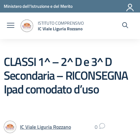
Vai ai contenuti
Vai al menu di navigazione
Vai al footer
Ministero dell'Istruzione e del Merito
ISTITUTO COMPRENSIVO
IC Viale Liguria Rozzano
CLASSI 1^ – 2^ D e 3^ D
Secondaria – RICONSEGNA
Ipad comodato d’uso
IC Viale Liguria Rozzano
0