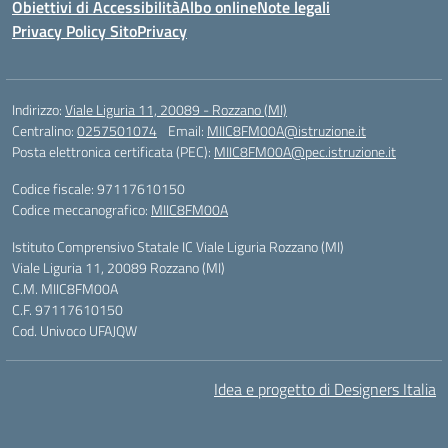
Obiettivi di Accessibilità
Albo online
Note legali
Privacy Policy Sito
Privacy
Indirizzo:
Viale Liguria 11, 20089 - Rozzano (MI)
Centralino:
0257501074
Email:
MIIC8FM00A@istruzione.it
Posta elettronica certificata (PEC):
MIIC8FM00A@pec.istruzione.it
Codice fiscale: 97117610150
Codice meccanografico:
MIIC8FM00A
Istituto Comprensivo Statale IC Viale Liguria Rozzano (MI)
Viale Liguria 11, 20089 Rozzano (MI)
C.M. MIIC8FM00A
C.F. 97117610150
Cod. Univoco UFAJQW
Idea e progetto di Designers Italia