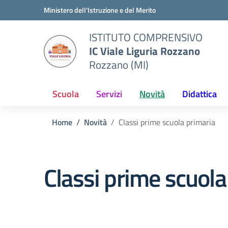
Vai ai contenuti
Vai al menu di navigazione
Vai al footer
Ministero dell'Istruzione e del Merito
ISTITUTO COMPRENSIVO
IC Viale Liguria Rozzano
Rozzano (MI)
Scuola
Servizi
Novità
Didattica
Home
Novità
Classi prime scuola primaria
Classi prime scuola