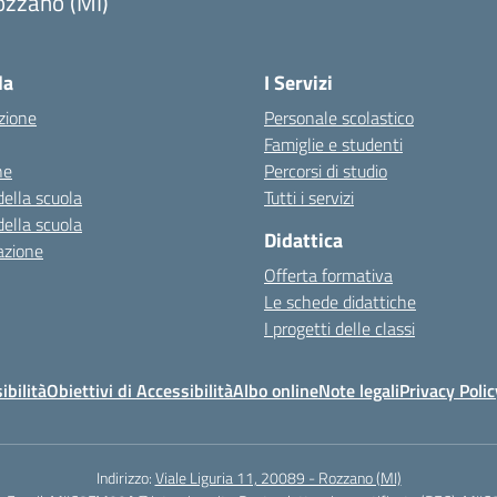
ozzano (MI)
la
I Servizi
zione
Personale scolastico
Famiglie e studenti
ne
Percorsi di studio
della scuola
Tutti i servizi
della scuola
Didattica
azione
Offerta formativa
Le schede didattiche
I progetti delle classi
ibilità
Obiettivi di Accessibilità
Albo online
Note legali
Privacy Polic
Indirizzo:
Viale Liguria 11, 20089 - Rozzano (MI)