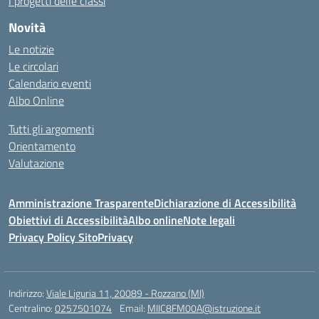
I progetti delle classi
Novità
Le notizie
Le circolari
Calendario eventi
Albo Online
Tutti gli argomenti
Orientamento
Valutazione
Amministrazione Trasparente
Dichiarazione di Accessibilità
Obiettivi di Accessibilità
Albo online
Note legali
Privacy Policy Sito
Privacy
Indirizzo:
Viale Liguria 11, 20089 - Rozzano (MI)
Centralino:
0257501074
Email:
MIIC8FM00A@istruzione.it