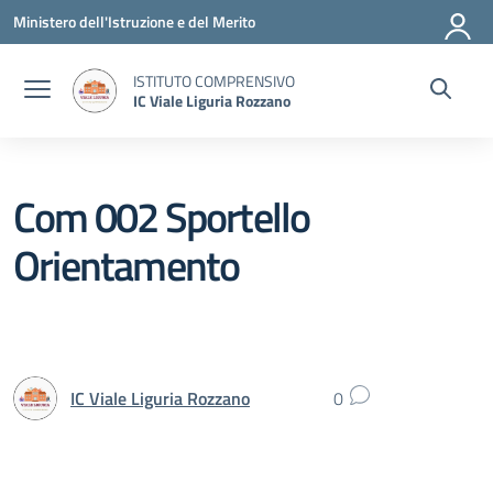
Vai ai contenuti
Vai al menu di navigazione
Vai al footer
Ministero dell'Istruzione e del Merito
ISTITUTO COMPRENSIVO
IC Viale Liguria Rozzano
Com 002 Sportello
Orientamento
IC Viale Liguria Rozzano
0