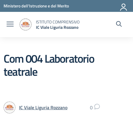
Vai ai contenuti
Vai al menu di navigazione
Vai al footer
Ministero dell'Istruzione e del Merito
ISTITUTO COMPRENSIVO
IC Viale Liguria Rozzano
Com 004 Laboratorio
teatrale
IC Viale Liguria Rozzano
0