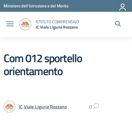
Vai ai contenuti
Vai al menu di navigazione
Vai al footer
Ministero dell'Istruzione e del Merito
ISTITUTO COMPRENSIVO
IC Viale Liguria Rozzano
Com 012 sportello
orientamento
IC Viale Liguria Rozzano
0