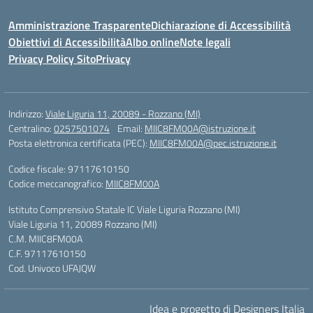
Amministrazione Trasparente
Dichiarazione di Accessibilità
Obiettivi di Accessibilità
Albo online
Note legali
Privacy Policy Sito
Privacy
Indirizzo:
Viale Liguria 11, 20089 - Rozzano (MI)
Centralino:
0257501074
Email:
MIIC8FM00A@istruzione.it
Posta elettronica certificata (PEC):
MIIC8FM00A@pec.istruzione.it
Codice fiscale: 97117610150
Codice meccanografico:
MIIC8FM00A
Istituto Comprensivo Statale IC Viale Liguria Rozzano (MI)
Viale Liguria 11, 20089 Rozzano (MI)
C.M. MIIC8FM00A
C.F. 97117610150
Cod. Univoco UFAJQW
Idea e progetto di Designers Italia