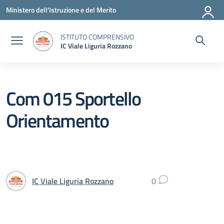
Vai ai contenuti
Vai al menu di navigazione
Vai al footer
Ministero dell'Istruzione e del Merito
ISTITUTO COMPRENSIVO
IC Viale Liguria Rozzano
Com 015 Sportello
Orientamento
IC Viale Liguria Rozzano
0