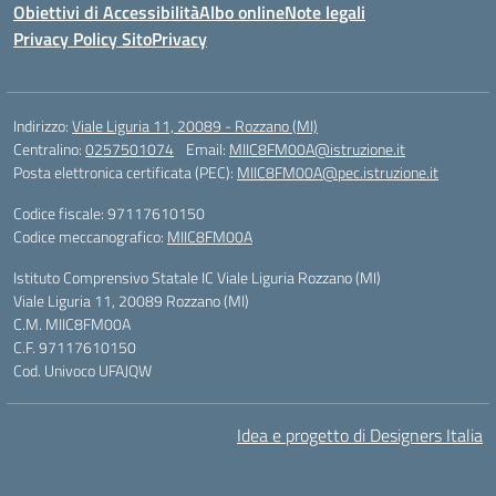
Obiettivi di Accessibilità
Albo online
Note legali
Privacy Policy Sito
Privacy
Indirizzo:
Viale Liguria 11, 20089 - Rozzano (MI)
Centralino:
0257501074
Email:
MIIC8FM00A@istruzione.it
Posta elettronica certificata (PEC):
MIIC8FM00A@pec.istruzione.it
Codice fiscale: 97117610150
Codice meccanografico:
MIIC8FM00A
Istituto Comprensivo Statale IC Viale Liguria Rozzano (MI)
Viale Liguria 11, 20089 Rozzano (MI)
C.M. MIIC8FM00A
C.F. 97117610150
Cod. Univoco UFAJQW
Idea e progetto di Designers Italia