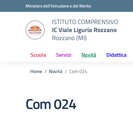
Vai ai contenuti
Vai al menu di navigazione
Vai al footer
Ministero dell'Istruzione e del Merito
ISTITUTO COMPRENSIVO
IC Viale Liguria Rozzano
Rozzano (MI)
Scuola
Servizi
Novità
Didattica
Home
Novità
Com 024
Com 024