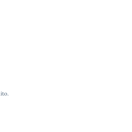
ito.
o