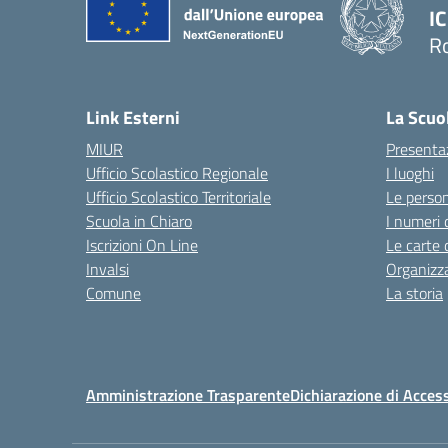
IC
R
Link Esterni
La Scuo
MIUR
Presenta
Ufficio Scolastico Regionale
I luoghi
Ufficio Scolastico Territoriale
Le perso
Scuola in Chiaro
I numeri 
Iscrizioni On Line
Le carte 
Invalsi
Organizz
Comune
La storia
Amministrazione Trasparente
Dichiarazione di Access