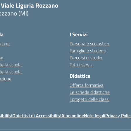
 Viale Liguria Rozzano
ozzano (MI)
la
I Servizi
zione
Personale scolastico
Famiglie e studenti
ne
Percorsi di studio
della scuola
Tutti i servizi
della scuola
Didattica
azione
Offerta formativa
Le schede didattiche
I progetti delle classi
ibilità
Obiettivi di Accessibilità
Albo online
Note legali
Privacy Polic