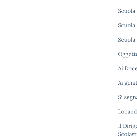
Scuola 
Scuola 
Scuola
Oggetto
Ai Doce
Ai geni
Si segn
Locand
Il Diri
S