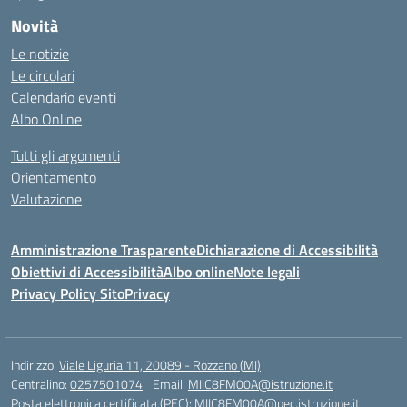
Novità
Le notizie
Le circolari
Calendario eventi
Albo Online
Tutti gli argomenti
Orientamento
Valutazione
Amministrazione Trasparente
Dichiarazione di Accessibilità
Obiettivi di Accessibilità
Albo online
Note legali
Privacy Policy Sito
Privacy
Indirizzo:
Viale Liguria 11, 20089 - Rozzano (MI)
Centralino:
0257501074
Email:
MIIC8FM00A@istruzione.it
Posta elettronica certificata (PEC):
MIIC8FM00A@pec.istruzione.it