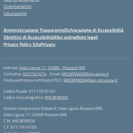
Orientamento
Valutazione
Amministrazione Trasparente
Dichiarazione di Accessibilità
Obiettivi di Accessibilità
Albo online
Note legali
Privacy Policy Sito
Privacy
Indirizzo:
Viale Liguria 11, 20089 - Rozzano (MI)
Centralino:
0257501074
Email:
MIIC8FM00A@istruzione.it
Posta elettronica certificata (PEC):
MIIC8FM00A@pec.istruzione.it
Codice fiscale: 97117610150
Codice meccanografico:
MIIC8FM00A
Istituto Comprensivo Statale IC Viale Liguria Rozzano (MI)
Viale Liguria 11, 20089 Rozzano (MI)
C.M. MIIC8FM00A
C.F. 97117610150