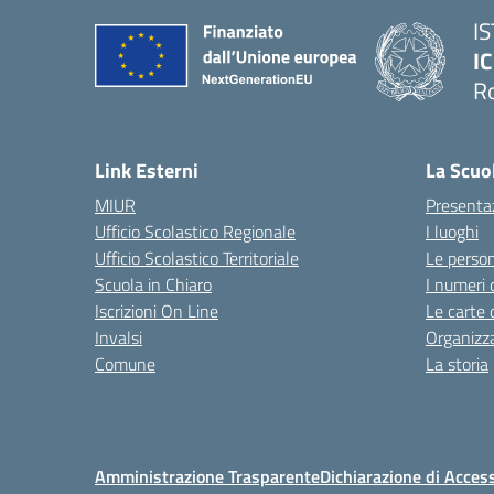
I
IC
R
Link Esterni
La Scuo
MIUR
Presenta
Ufficio Scolastico Regionale
I luoghi
Ufficio Scolastico Territoriale
Le perso
Scuola in Chiaro
I numeri 
Iscrizioni On Line
Le carte 
Invalsi
Organizz
Comune
La storia
Amministrazione Trasparente
Dichiarazione di Access