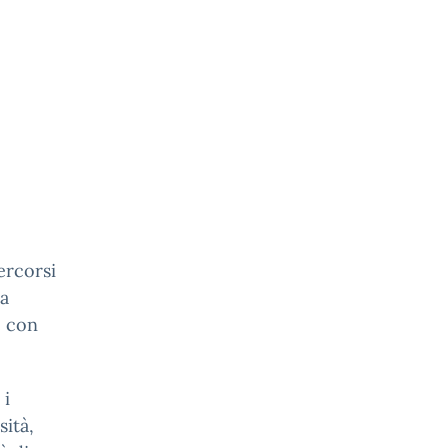
ercorsi
la
e con
 i
sità,