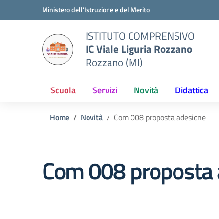
Vai ai contenuti
Vai al menu di navigazione
Vai al footer
Ministero dell'Istruzione e del Merito
ISTITUTO COMPRENSIVO
IC Viale Liguria Rozzano
Rozzano (MI)
Scuola
Servizi
Novità
Didattica
Home
Novità
Com 008 proposta adesione
Com 008 proposta 