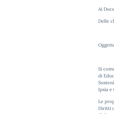
Ai Doce
Delle c
Oggetto
Si comu
di Educ
Sosteni
Ipsia 
Le prop
Diritti 