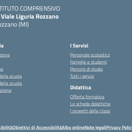
STITUTO COMPRENSIVO
 Viale Liguria Rozzano
ozzano (MI)
la
I Servizi
zione
Personale scolastico
Famiglie e studenti
ne
Percorsi di studio
della scuola
Tutti i servizi
della scuola
Didattica
azione
Offerta formativa
Le schede didattiche
I progetti delle classi
ibilità
Obiettivi di Accessibilità
Albo online
Note legali
Privacy Polic