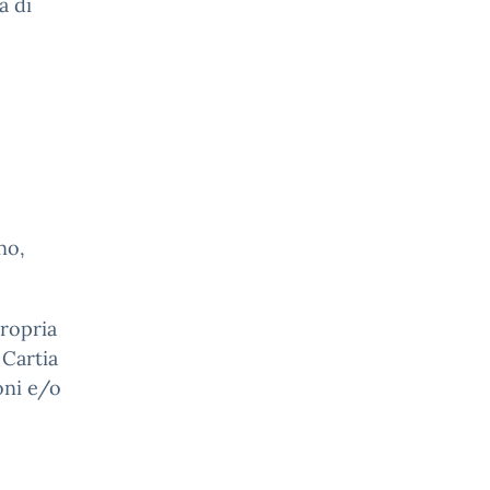
à di
no,
propria
 Cartia
oni e/o