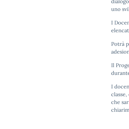
dialogo
uno svi
I Docen
elencat
Potrà p
adesion
Il Prog
durante
I docen
classe,
che sar
chiarim